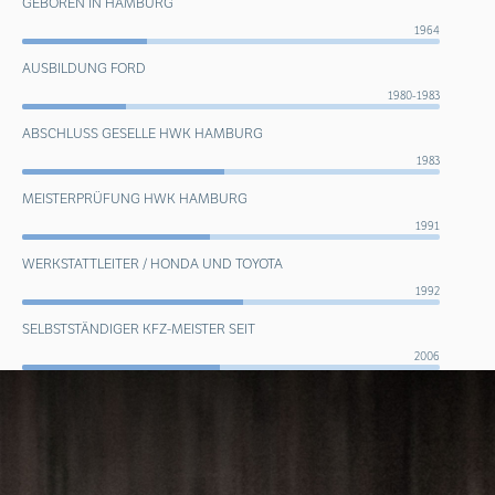
GEBOREN IN HAMBURG
1964
AUSBILDUNG FORD
1980-1983
ABSCHLUSS GESELLE HWK HAMBURG
1983
MEISTERPRÜFUNG HWK HAMBURG
1991
WERKSTATTLEITER / HONDA UND TOYOTA
1992
SELBSTSTÄNDIGER KFZ-MEISTER SEIT
2006